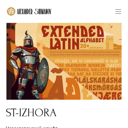
ST-IZHORA
Новославянский шрифт