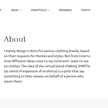
T
SHOP
PORTFOLIO
FREEBIES
FONTS
About
I mainly design t-shirts for various clothing brands, based
on their requests for themes and styles. But from time to
time different ideas come to my mind and I want to see
on clothes. The idea of ​​the virtual brand «Talking SHIRTS»
(as a kind of expansion of «t-shirts») is a print that say
something to their viewer, on behalf of a person who
wears them.